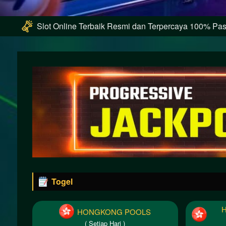
di Slot Online Terbaik Resmi dan Terpercaya 100% Pasti Bayar
Togel
HONGKONG POOLS
( Setiap Hari )