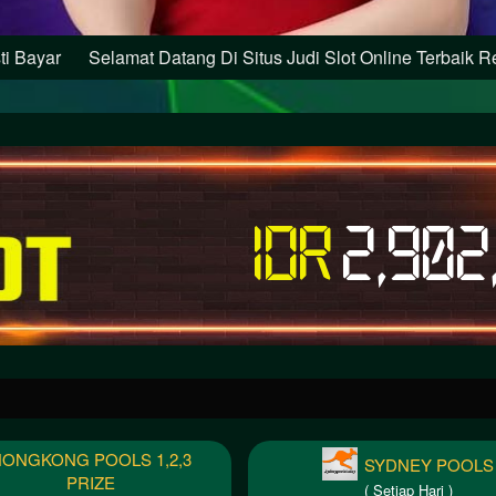
Selamat Datang Di Situs Judi Slot Online Terbaik Resmi da
IDR
2,902
HONGKONG POOLS 1,2,3
SYDNEY POOLS
PRIZE
( Setiap Hari )