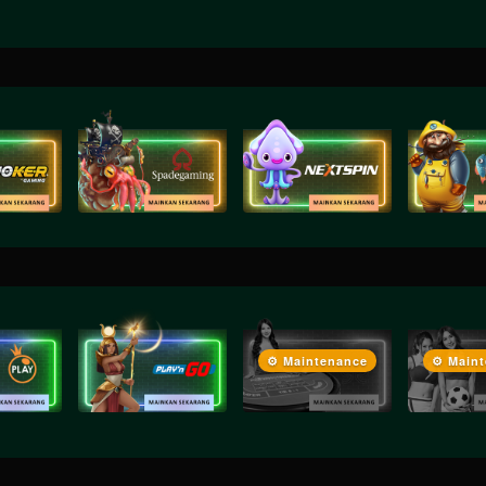
⚙ Maintenance
⚙ Main