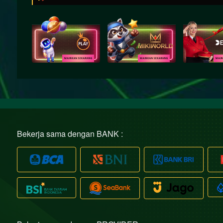
Bekerja sama dengan BANK :