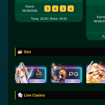
Kamis
3
6
3
4
06/08/2026
Kami
Tutup: 22:50 | Buka: 23:00
06/08/2
Tu
Slot
Live Casino