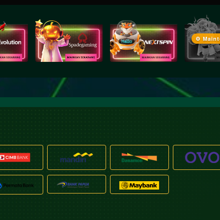
⚙ Main