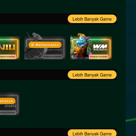
Lebih Banyak Game
⚙ Maintenance
Lebih Banyak Game
tenance
Lebih Banyak Game