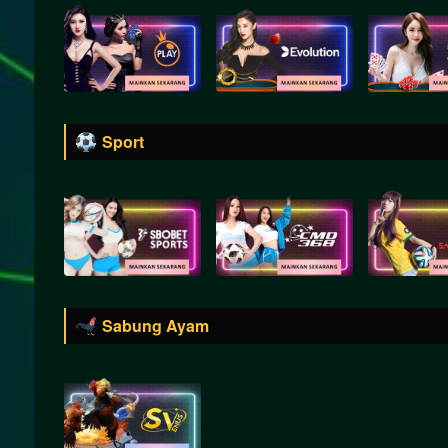
Sport
Sabung Ayam