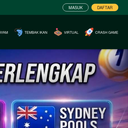
MASUK
DAFTAR
AYAM
TEMBAK IKAN
VIRTUAL
CRASH GAME
Next