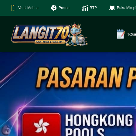
Versi Mobile
Promo
RTP
Buku Mimp
TOG
Previous