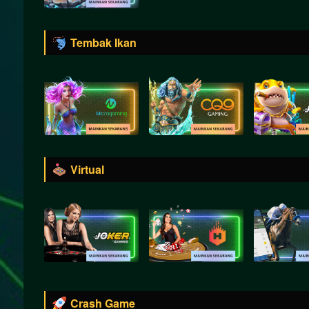
Tembak Ikan
Virtual
Crash Game