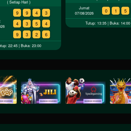
( Setiap Hari )
Jumat
0
1
5
9
9
4
3
07/08/2026
t
Tutup: 13:35 | Buka: 14:00
4
3
5
4
026
9
3
2
6
tup: 22:45 | Buka: 23:00