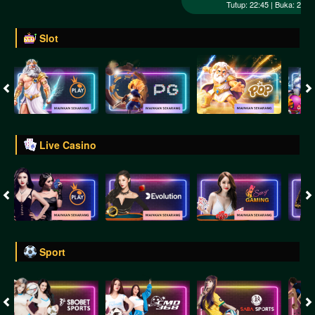
Tutup: 22:45 | Buka: 23:0
Slot
Live Casino
Sport