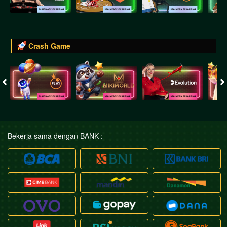
Crash Game
Bekerja sama dengan BANK :