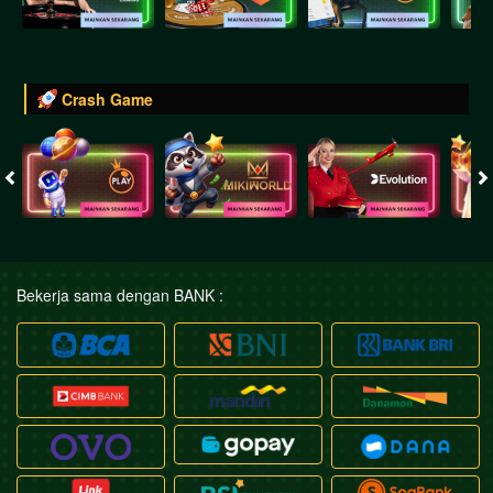
Crash Game
Bekerja sama dengan BANK :