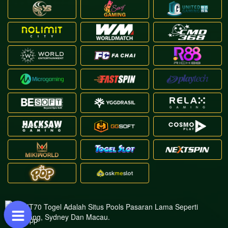
LANGIT70 Togel Adalah Situs Pools Pasaran Lama Seperti
Hongkong, Sydney Dan Macau.