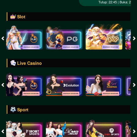
Tutup: 22:45 | Buka: 23:0
Slot
Live Casino
Sport