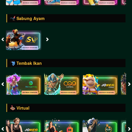
Sabung Ayam
Tembak Ikan
Virtual