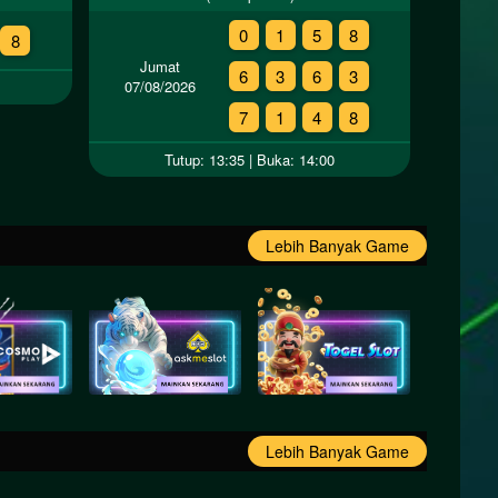
0
1
5
8
8
Jumat
6
3
6
3
07/08/2026
7
1
4
8
Tutup: 13:35 | Buka: 14:00
Lebih Banyak Game
Lebih Banyak Game