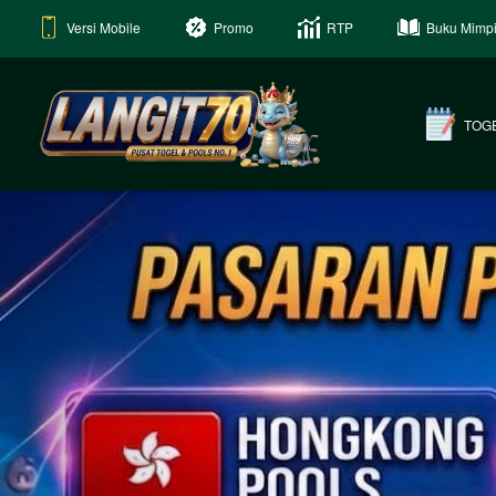
Versi Mobile
Promo
RTP
Buku Mimp
TOG
Previous