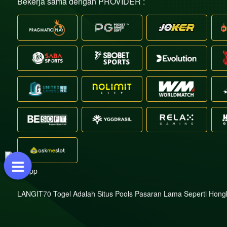
Bekerja sama dengan PROVIDER :
LANGIT70 Togel Adalah Situs Pools Pasaran Lama Seperti Hon