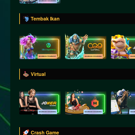
Tembak Ikan
Virtual
Crash Game