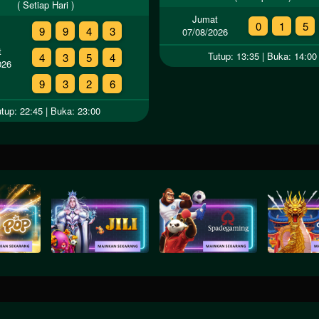
( Setiap Hari )
Jumat
0
1
5
9
9
4
3
07/08/2026
t
Tutup: 13:35 | Buka: 14:00
4
3
5
4
026
9
3
2
6
tup: 22:45 | Buka: 23:00