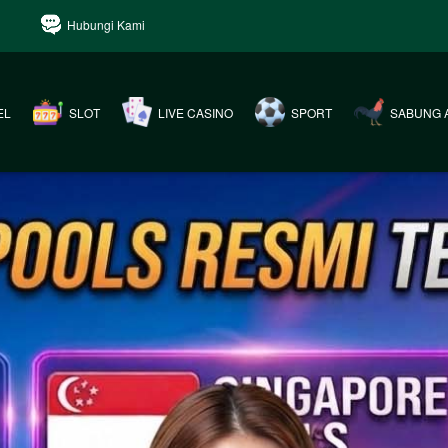
i
Hubungi Kami
EL
SLOT
LIVE CASINO
SPORT
SABUNG 