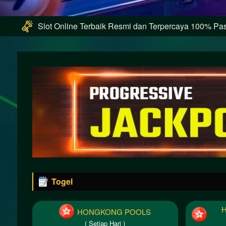
di Slot Online Terbaik Resmi dan Terpercaya 100% Pasti Bayar
Togel
HONGKONG POOLS
( Setiap Hari )