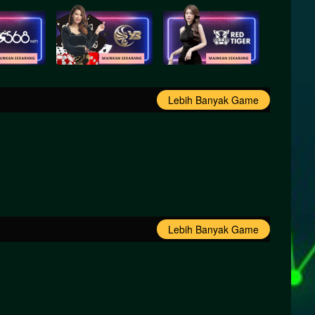
Lebih Banyak Game
Lebih Banyak Game