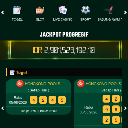
TOGEL
SLOT
LIVE CASINO
SPORT
SABUNG AYAM
TEM
JACKPOT PROGRESIF
IDR
2,901,523,197.53
Togel
HONGKONG POOLS
HONGKONG POOLS 1,2,
( Setiap Hari )
( Setiap Hari )
Rabu
4
2
4
4
2
4
5
05/08/2026
Rabu
0
9
8
Tutup: 22:50 | Buka: 23:00
05/08/2026
2
5
1