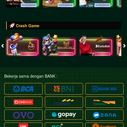
Crash Game
Bekerja sama dengan BANK :