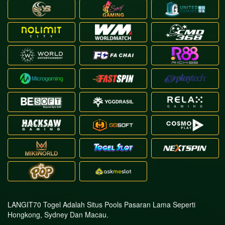
LANGIT70 Togel Adalah Situs Pools Pasaran Lama Seperti
Hongkong, Sydney Dan Macau.