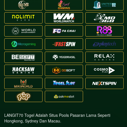
LANGIT70 Togel Adalah Situs Pools Pasaran Lama Seperti
Hongkong, Sydney Dan Macau.