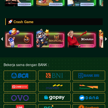
Crash Game
Bekerja sama dengan BANK :