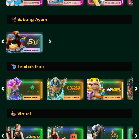
Sabung Ayam
Tembak Ikan
Virtual