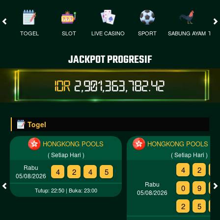
TOGEL
SLOT
LIVE CASINO
SPORT
SABUNG AYAM
TEM
JACKPOT PROGRESIF
IDR
2,901,363,787.81
Togel
HONGKONG POOLS
HONGKONG POOLS 1,2,
( Setiap Hari )
( Setiap Hari )
Rabu
4
2
4
4
2
4
5
05/08/2026
Rabu
0
9
8
Tutup: 22:50 | Buka: 23:00
05/08/2026
2
5
1