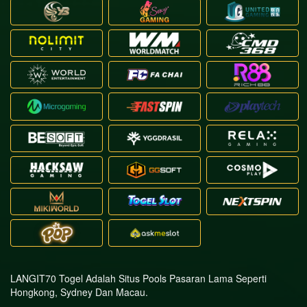
LANGIT70 Togel Adalah Situs Pools Pasaran Lama Seperti
Hongkong, Sydney Dan Macau.