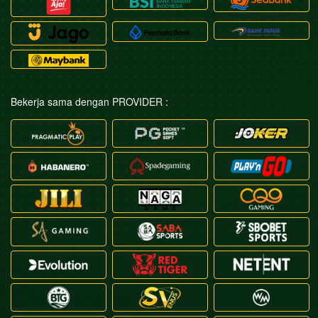
Bekerja sama dengan PROVIDER :