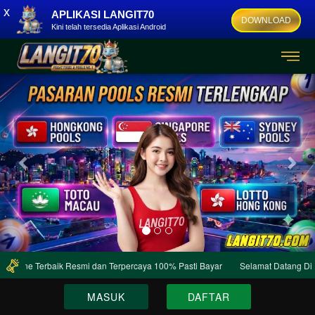
x
APLIKASI LANGIT70
DOWNLOAD
Kini telah tersedia Aplikasi Android
Previous
Nex
 Online Terbaik Resmi dan Terpercaya 100% Pasti Bayar
Selamat Datang Di Sit
MASUK
DAFTAR