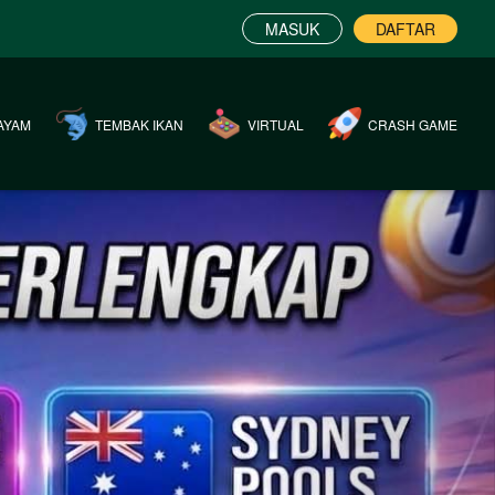
MASUK
DAFTAR
AYAM
TEMBAK IKAN
VIRTUAL
CRASH GAME
Next