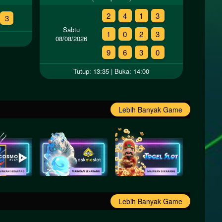
2
4
1
3
3
Sabtu
1
0
2
3
08/08/2026
9
6
3
0
Tutup: 13:35 | Buka: 14:00
Lebih Banyak Game
Lebih Banyak Game