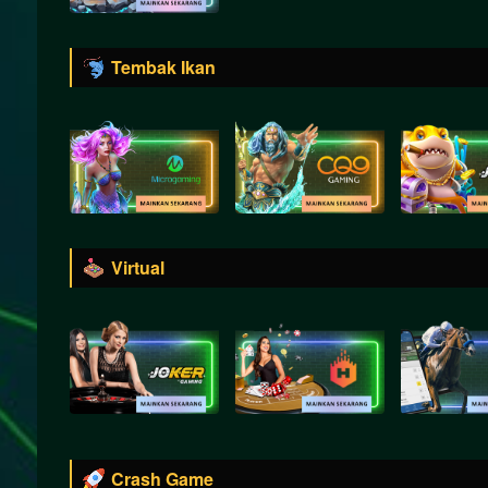
Tembak Ikan
Virtual
Crash Game