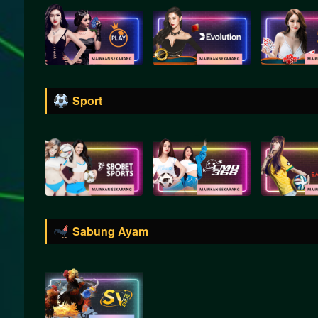
Sport
Sabung Ayam