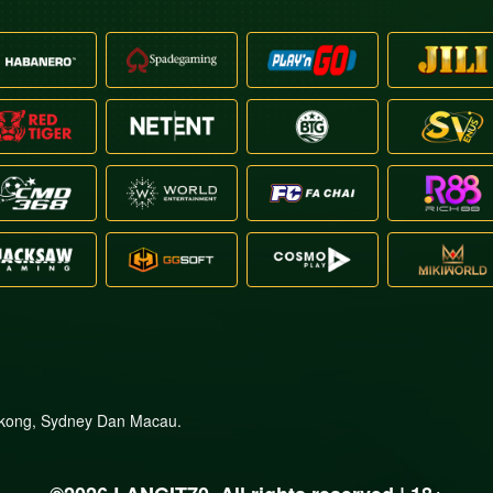
gkong, Sydney Dan Macau.