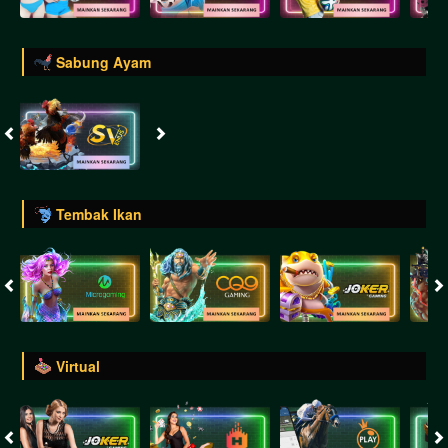
Sabung Ayam
Tembak Ikan
Virtual