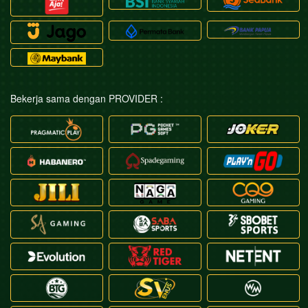
Bekerja sama dengan PROVIDER :