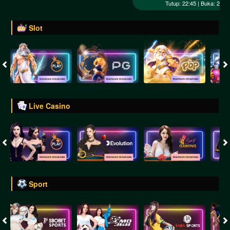
Tutup: 22:45 | Buka: 23:0
Slot
Live Casino
Sport