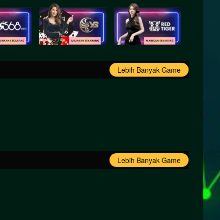
Lebih Banyak Game
Lebih Banyak Game