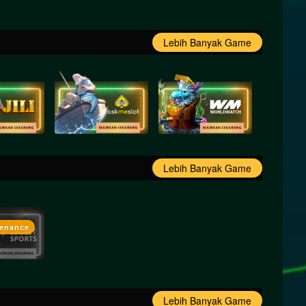
Lebih Banyak Game
Lebih Banyak Game
tenance
Lebih Banyak Game