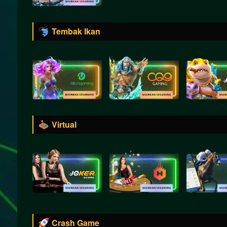
Tembak Ikan
Virtual
Crash Game