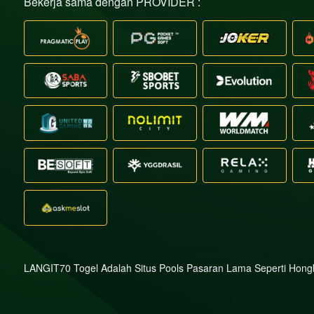
Bekerja sama dengan PROVIDER :
LANGIT70 Togel Adalah Situs Pools Pasaran Lama Seperti Hon