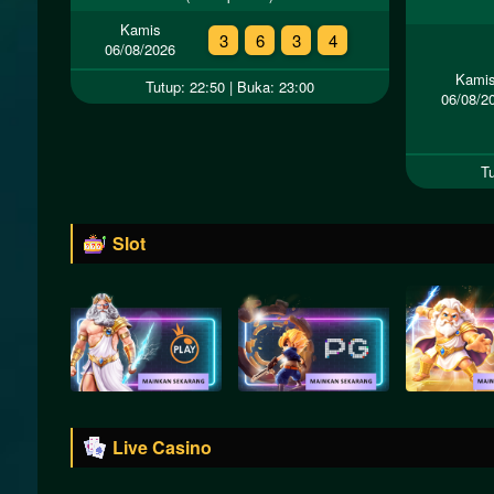
Kamis
3
6
3
4
06/08/2026
Kami
Tutup: 22:50 | Buka: 23:00
06/08/2
Tu
Slot
Live Casino