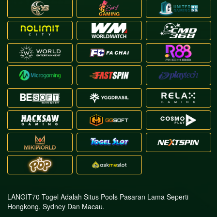
LANGIT70 Togel Adalah Situs Pools Pasaran Lama Seperti
Hongkong, Sydney Dan Macau.