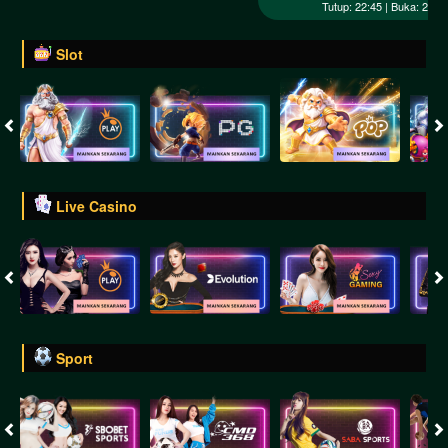
Tutup: 22:45 | Buka: 23:0
Slot
Live Casino
Sport