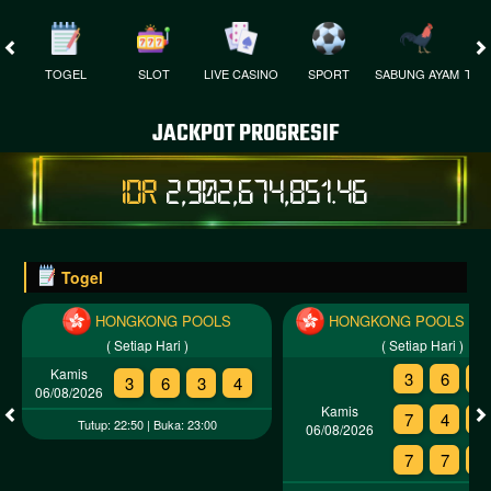
TOGEL
SLOT
LIVE CASINO
SPORT
SABUNG AYAM
TEM
JACKPOT PROGRESIF
IDR
2,902,674,856.26
Togel
HONGKONG POOLS
HONGKONG POOLS 1,2,
( Setiap Hari )
( Setiap Hari )
Kamis
3
6
3
3
6
3
4
06/08/2026
Kamis
7
4
0
Tutup: 22:50 | Buka: 23:00
06/08/2026
7
7
1