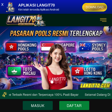
x
APLIKASI LANGIT70
DOWNLOAD
Kini telah tersedia Aplikasi Android
Previous
Nex
 Online Terbaik Resmi dan Terpercaya 100% Pasti Bayar
Selamat Datang Di Sit
MASUK
DAFTAR