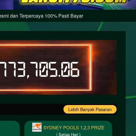
n Terpercaya 100% Pasti Bayar
,773,724.86
Lebih Banyak Pasaran
SYDNEY POOLS 1,2,3 PRIZE
( Setiap Hari )