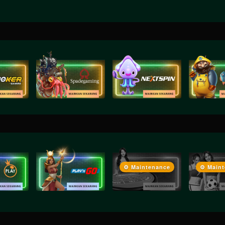
⚙ Maintenance
⚙ Main