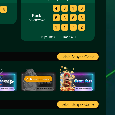
4
8
1
6
6
Kamis
5
3
8
8
06/08/2026
1
1
7
2
Tutup: 13:35 | Buka: 14:00
Lebih Banyak Game
⚙ Maintenance
Lebih Banyak Game