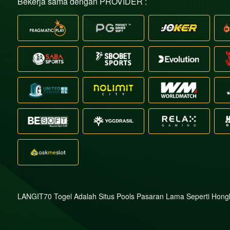
Bekerja sama dengan PROVIDER :
LANGIT70 Togel Adalah Situs Pools Pasaran Lama Seperti Hon