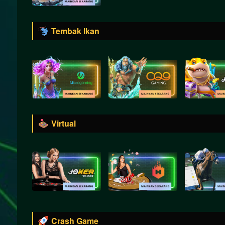
Tembak Ikan
Virtual
Crash Game