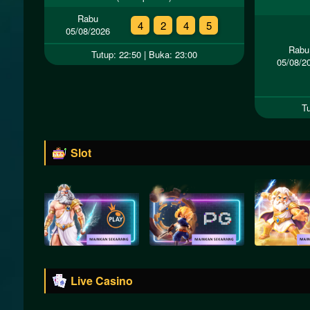
Rabu
4
2
4
5
05/08/2026
Rabu
Tutup: 22:50 | Buka: 23:00
05/08/2
Tu
Slot
Live Casino