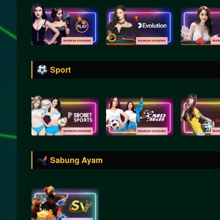
Sport
Sabung Ayam