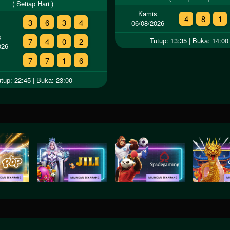
( Setiap Hari )
Kamis
4
8
1
3
6
3
4
06/08/2026
s
Tutup: 13:35 | Buka: 14:00
7
4
0
2
026
7
7
1
6
tup: 22:45 | Buka: 23:00