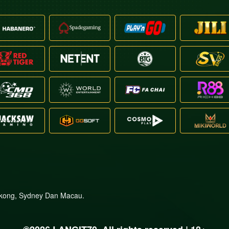
gkong, Sydney Dan Macau.