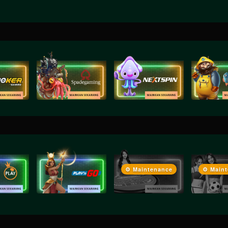
⚙ Maintenance
⚙ Main