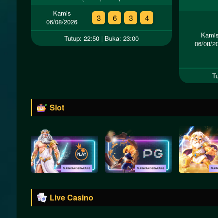
Kamis
3
6
3
4
06/08/2026
Kami
Tutup: 22:50 | Buka: 23:00
06/08/2
Tu
Slot
Live Casino