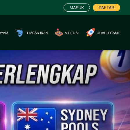
MASUK
DAFTAR
AYAM
TEMBAK IKAN
VIRTUAL
CRASH GAME
Next