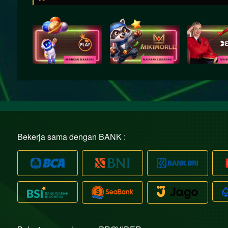
Bekerja sama dengan BANK :