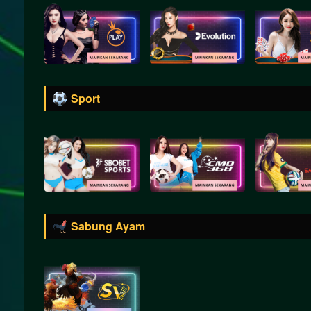
Sport
Sabung Ayam