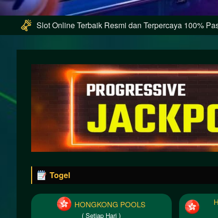
udi Slot Online Terbaik Resmi dan Terpercaya 100% Pasti Baya
Togel
HONGKONG POOLS
( Setiap Hari )