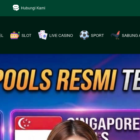
i
Hubungi Kami
EL
SLOT
LIVE CASINO
SPORT
SABUNG 