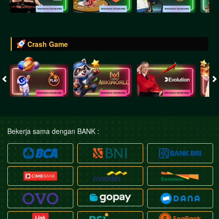
Crash Game
Bekerja sama dengan BANK :