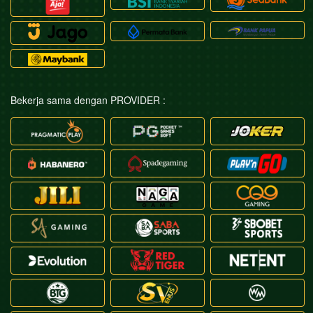
Bekerja sama dengan PROVIDER :