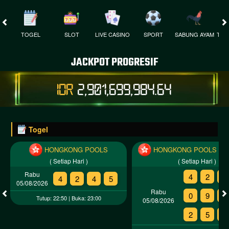
TOGEL
SLOT
LIVE CASINO
SPORT
SABUNG AYAM
TEM
JACKPOT PROGRESIF
IDR
2,901,699,989.44
Togel
HONGKONG POOLS
HONGKONG POOLS 1,2,
( Setiap Hari )
( Setiap Hari )
Rabu
4
2
4
4
2
4
5
05/08/2026
Rabu
0
9
8
Tutup: 22:50 | Buka: 23:00
05/08/2026
2
5
1