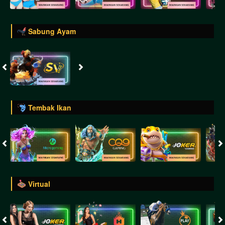
Sabung Ayam
Tembak Ikan
Virtual