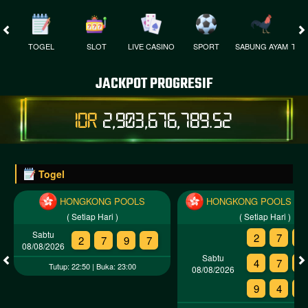
TOGEL
SLOT
LIVE CASINO
SPORT
SABUNG AYAM
TEM
JACKPOT PROGRESIF
IDR
2,903,676,794.37
Togel
HONGKONG POOLS
HONGKONG POOLS 1,2,
( Setiap Hari )
( Setiap Hari )
Sabtu
2
7
9
2
7
9
7
08/08/2026
Sabtu
4
7
1
Tutup: 22:50 | Buka: 23:00
08/08/2026
9
4
7