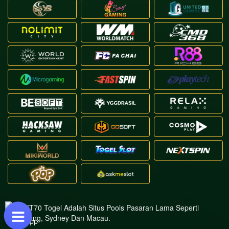
LANGIT70 Togel Adalah Situs Pools Pasaran Lama Seperti
Hongkong, Sydney Dan Macau.