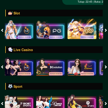
Tutup: 22:45 | Buka: 23:0
Slot
Live Casino
Sport