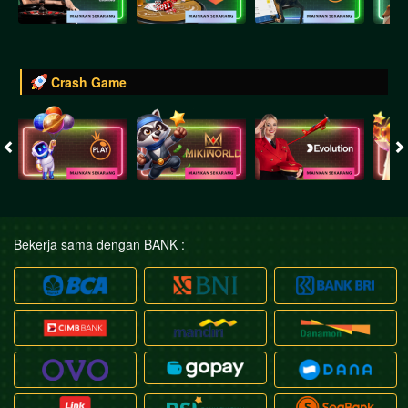
Crash Game
Bekerja sama dengan BANK :