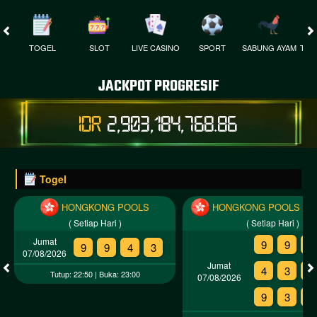
TOGEL
SLOT
LIVE CASINO
SPORT
SABUNG AYAM
TEM
JACKPOT PROGRESIF
IDR
2,903,184,773.61
Togel
HONGKONG POOLS
HONGKONG POOLS 1,2,
( Setiap Hari )
( Setiap Hari )
Jumat
9
9
4
9
9
4
3
07/08/2026
Jumat
4
3
5
Tutup: 22:50 | Buka: 23:00
07/08/2026
9
3
2