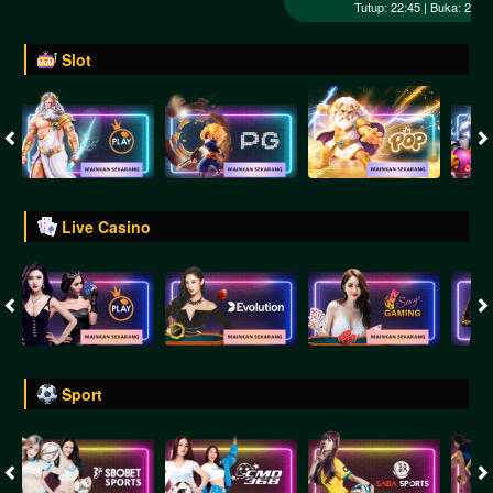
Tutup: 22:45 | Buka: 23:0
Slot
Live Casino
Sport