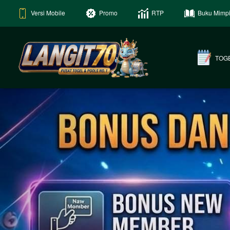
Versi Mobile
Promo
RTP
Buku Mimp
TOG
Previous