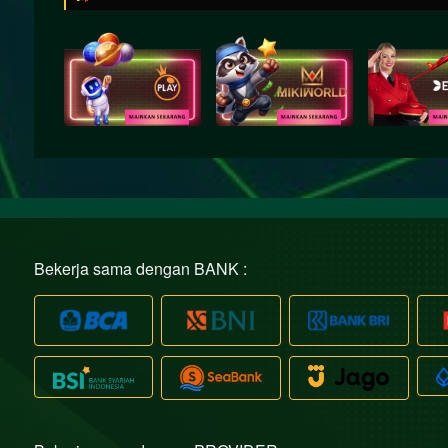
Bekerja sama dengan BANK :