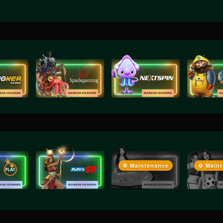
⚙ Maintenance
⚙ Main