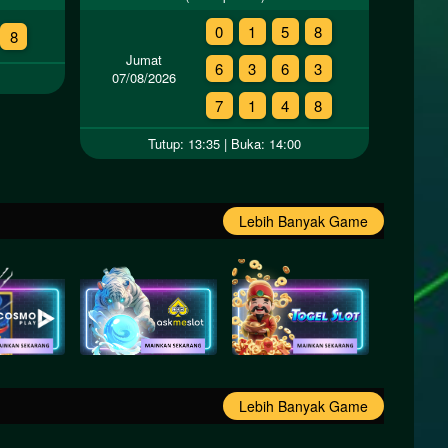
0
1
5
8
8
Jumat
6
3
6
3
07/08/2026
7
1
4
8
Tutup: 13:35 | Buka: 14:00
Lebih Banyak Game
Lebih Banyak Game