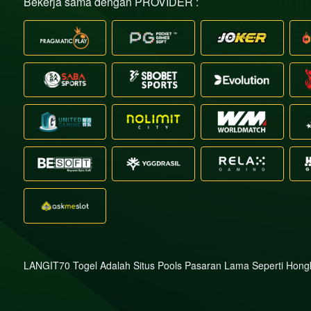
Bekerja sama dengan PROVIDER :
LANGIT70 Togel Adalah Situs Pools Pasaran Lama Seperti Hon