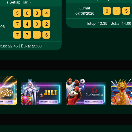
( Setiap Hari )
Jumat
0
1
5
3
6
3
4
07/08/2026
s
Tutup: 13:35 | Buka: 14:00
7
4
0
2
026
7
7
1
6
tup: 22:45 | Buka: 23:00