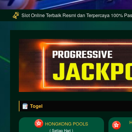
di Slot Online Terbaik Resmi dan Terpercaya 100% Pasti Bayar
Togel
HONGKONG POOLS
( Setiap Hari )