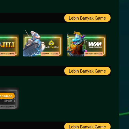
Lebih Banyak Game
Lebih Banyak Game
tenance
Lebih Banyak Game