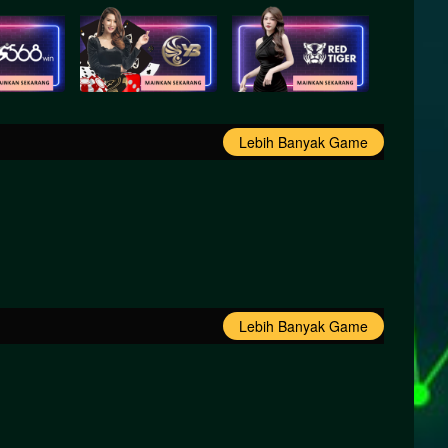
Lebih Banyak Game
Lebih Banyak Game