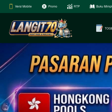
Versi Mobile
Promo
RTP
Buku Mimp
TOG
Previous