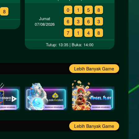
0
1
5
8
8
Jumat
6
3
6
3
07/08/2026
7
1
4
8
Tutup: 13:35 | Buka: 14:00
Lebih Banyak Game
Lebih Banyak Game