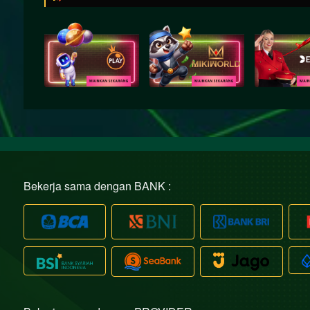
Bekerja sama dengan BANK :