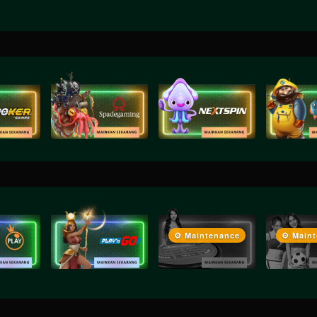
⚙ Maintenance
⚙ Main