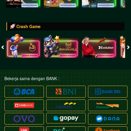
Crash Game
Bekerja sama dengan BANK :