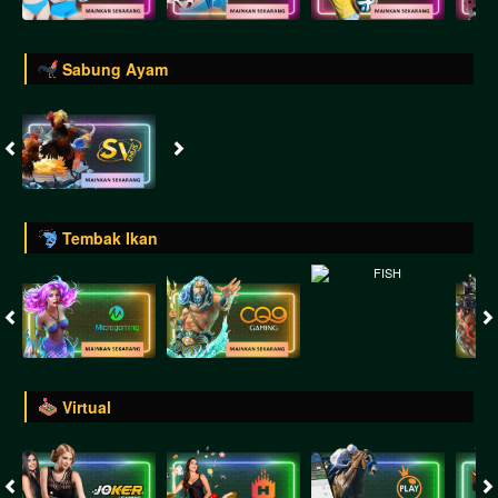
Sabung Ayam
Tembak Ikan
Virtual