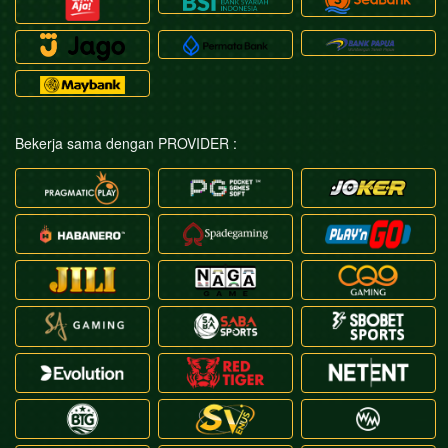
Bekerja sama dengan PROVIDER :