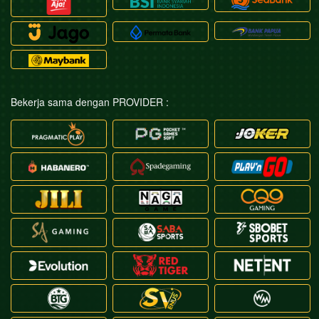
Bekerja sama dengan PROVIDER :