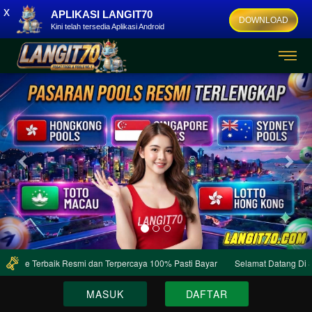
x
APLIKASI LANGIT70
DOWNLOAD
Kini telah tersedia Aplikasi Android
Previous
Nex
 Online Terbaik Resmi dan Terpercaya 100% Pasti Bayar
Selamat Datang Di Situ
MASUK
DAFTAR