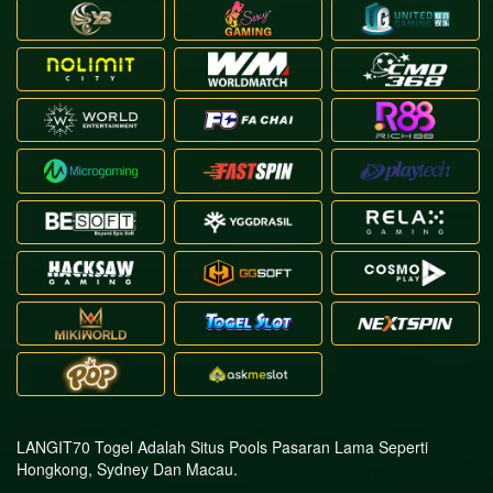
LANGIT70 Togel Adalah Situs Pools Pasaran Lama Seperti
Hongkong, Sydney Dan Macau.