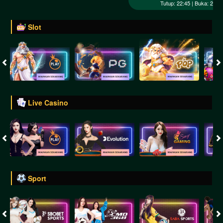
Tutup: 22:45 | Buka: 23:0
Slot
Live Casino
Sport