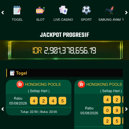
TOGEL
SLOT
LIVE CASINO
SPORT
SABUNG AYAM
TEM
JACKPOT PROGRESIF
IDR
2,901,378,660.95
Togel
HONGKONG POOLS
HONGKONG POOLS 1,2,
( Setiap Hari )
( Setiap Hari )
Rabu
4
2
4
4
2
4
5
05/08/2026
Rabu
0
9
8
Tutup: 22:50 | Buka: 23:00
05/08/2026
2
5
1