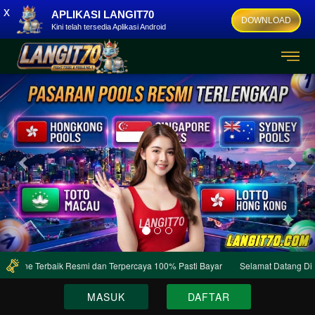
x
APLIKASI LANGIT70
DOWNLOAD
Kini telah tersedia Aplikasi Android
Previous
Nex
 Online Terbaik Resmi dan Terpercaya 100% Pasti Bayar
Selamat Datang Di Sit
MASUK
DAFTAR