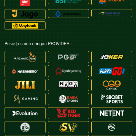
Bekerja sama dengan PROVIDER :