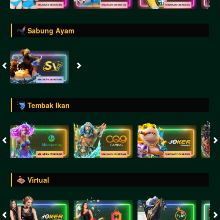
Sabung Ayam
Tembak Ikan
Virtual