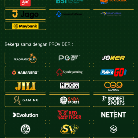
Bekerja sama dengan PROVIDER :