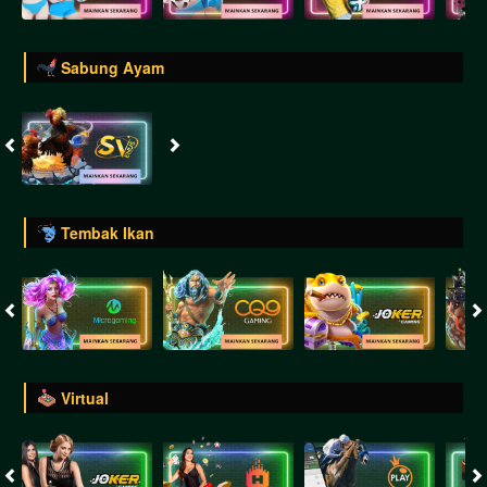
Sabung Ayam
Tembak Ikan
Virtual