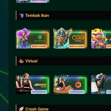
Tembak Ikan
Virtual
Crash Game