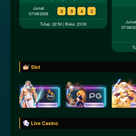
Jumat
9
9
4
3
07/08/2026
Juma
Tutup: 22:50 | Buka: 23:00
07/08/2
Tu
Slot
Live Casino