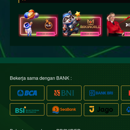
Bekerja sama dengan BANK :