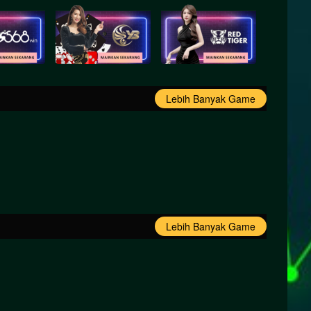
Lebih Banyak Game
Lebih Banyak Game