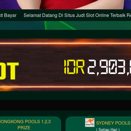
Selamat Datang Di Situs Judi Slot Online Terbaik Resmi d
IDR
2,903
HONGKONG POOLS 1,2,3
SYDNEY POOLS
PRIZE
( Setiap Hari )