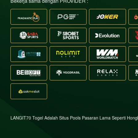
Bekerja sama dengan PROVIDER :
LANGIT70 Togel Adalah Situs Pools Pasaran Lama Seperti Hon