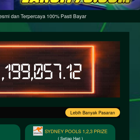
an Terpercaya 100% Pasti Bayar
,199,075.72
Lebih Banyak Pasaran
SYDNEY POOLS 1,2,3 PRIZE
( Setiap Hari )