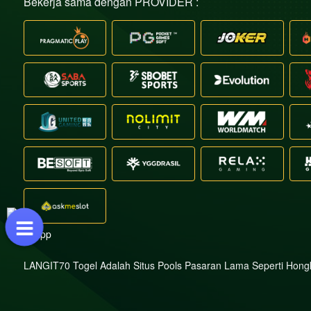
Bekerja sama dengan PROVIDER :
LANGIT70 Togel Adalah Situs Pools Pasaran Lama Seperti Hon