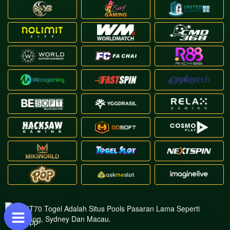
LANGIT70 Togel Adalah Situs Pools Pasaran Lama Seperti
Hongkong, Sydney Dan Macau.