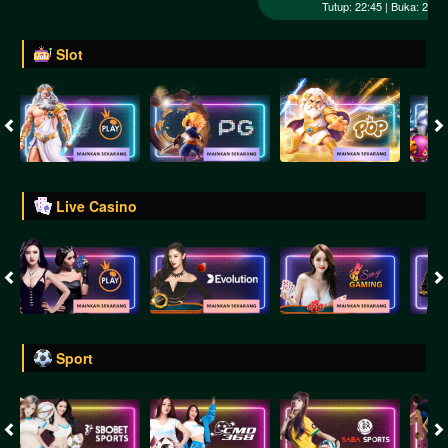
Tutup: 22:45 | Buka: 23:0
Slot
Live Casino
Sport