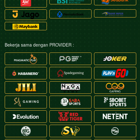
Bekerja sama dengan PROVIDER :