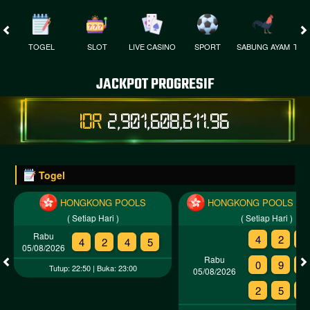
TOGEL
SLOT
LIVE CASINO
SPORT
SABUNG AYAM
TEM
JACKPOT PROGRESIF
IDR
2,901,608,616.80
Togel
HONGKONG POOLS
HONGKONG POOLS 1,2,
( Setiap Hari )
( Setiap Hari )
Rabu
4
2
4
4
2
4
5
05/08/2026
Rabu
0
9
8
Tutup: 22:50 | Buka: 23:00
05/08/2026
2
5
1