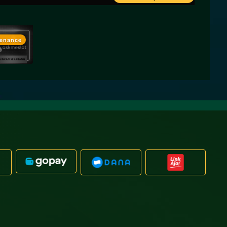
tenance