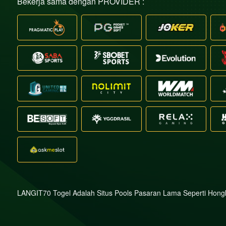
Bekerja sama dengan PROVIDER :
LANGIT70 Togel Adalah Situs Pools Pasaran Lama Seperti Hon