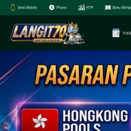
Versi Mobile
Promo
RTP
Buku Mimp
TOG
Previous