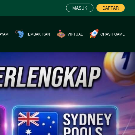
MASUK
DAFTAR
AYAM
TEMBAK IKAN
VIRTUAL
CRASH GAME
Next