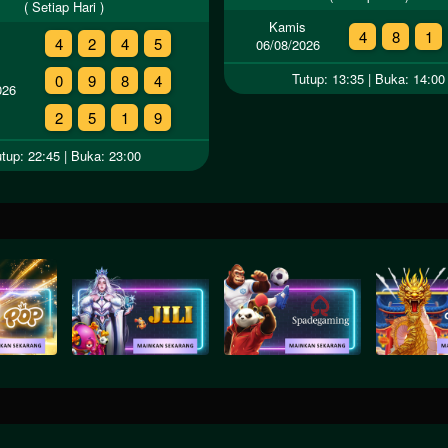
( Setiap Hari )
Kamis
4
8
1
4
2
4
5
06/08/2026
Tutup: 13:35 | Buka: 14:00
0
9
8
4
026
2
5
1
9
tup: 22:45 | Buka: 23:00