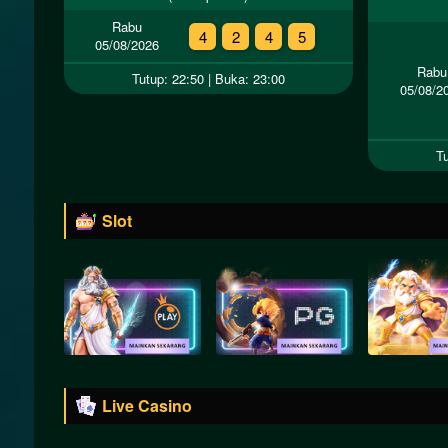
Rabu
4
2
4
5
05/08/2026
Rabu
Tutup: 22:50 | Buka: 23:00
05/08/2
Tu
Slot
Live Casino