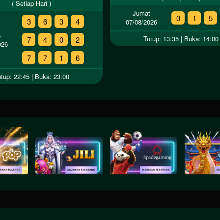
( Setiap Hari )
Jumat
0
1
5
3
6
3
4
07/08/2026
s
Tutup: 13:35 | Buka: 14:00
7
4
0
2
026
7
7
1
6
tup: 22:45 | Buka: 23:00