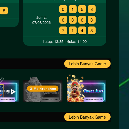
0
1
5
8
8
Jumat
6
3
6
3
07/08/2026
7
1
4
8
Tutup: 13:35 | Buka: 14:00
Lebih Banyak Game
⚙ Maintenance
Lebih Banyak Game