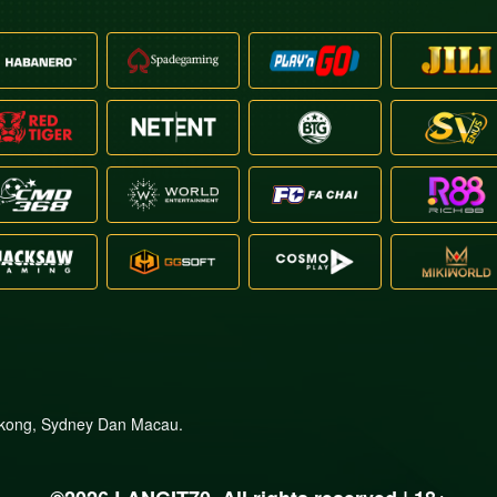
gkong, Sydney Dan Macau.