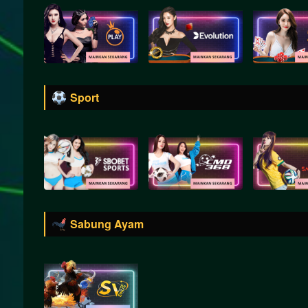
Sport
Sabung Ayam