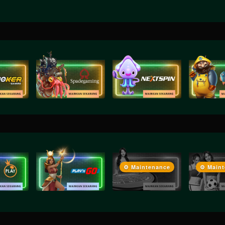
⚙ Maintenance
⚙ Main