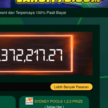
an Terpercaya 100% Pasti Bayar
,372,235.87
Lebih Banyak Pasaran
SYDNEY POOLS 1,2,3 PRIZE
( Setiap Hari )