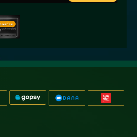
tenance