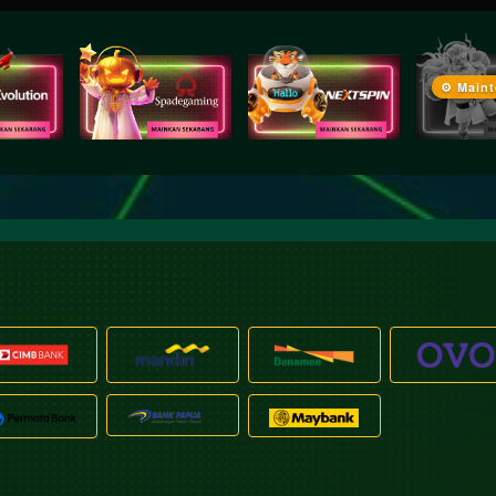
⚙ Main