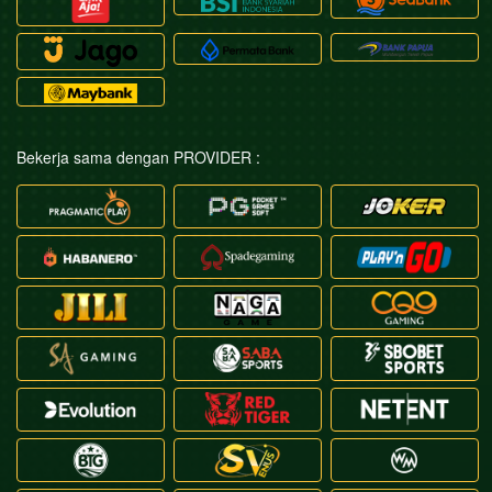
Bekerja sama dengan PROVIDER :