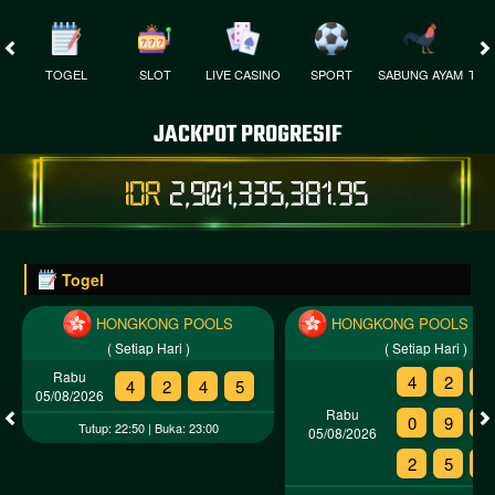
TOGEL
SLOT
LIVE CASINO
SPORT
SABUNG AYAM
TEM
JACKPOT PROGRESIF
IDR
2,901,335,386.75
Togel
HONGKONG POOLS
HONGKONG POOLS 1,2,
( Setiap Hari )
( Setiap Hari )
Rabu
4
2
4
4
2
4
5
05/08/2026
Rabu
0
9
8
Tutup: 22:50 | Buka: 23:00
05/08/2026
2
5
1