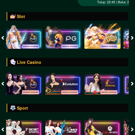
Tutup: 22:45 | Buka: 23:0
Slot
Live Casino
Sport