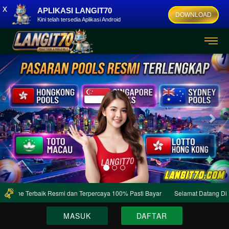
x
APLIKASI LANGIT70
DOWNLOAD
Kini telah tersedia Aplikasi Android
Previous
Nex
 Online Terbaik Resmi dan Terpercaya 100% Pasti Bayar
Selamat Datang Di Sit
MASUK
DAFTAR