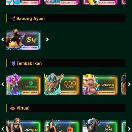
Sabung Ayam
Tembak Ikan
Virtual