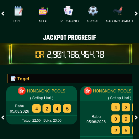
TOGEL
SLOT
LIVE CASINO
SPORT
SABUNG AYAM
TEM
JACKPOT PROGRESIF
IDR
2,901,786,469.02
Togel
HONGKONG POOLS
HONGKONG POOLS 1,2,
( Setiap Hari )
( Setiap Hari )
Rabu
4
2
4
4
2
4
5
05/08/2026
Rabu
0
9
8
Tutup: 22:50 | Buka: 23:00
05/08/2026
2
5
1