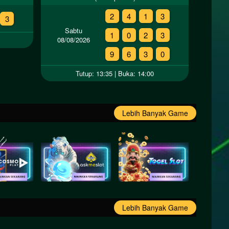
2
4
1
3
3
Sabtu
1
0
2
3
08/08/2026
9
6
3
0
Tutup: 13:35 | Buka: 14:00
Lebih Banyak Game
Lebih Banyak Game