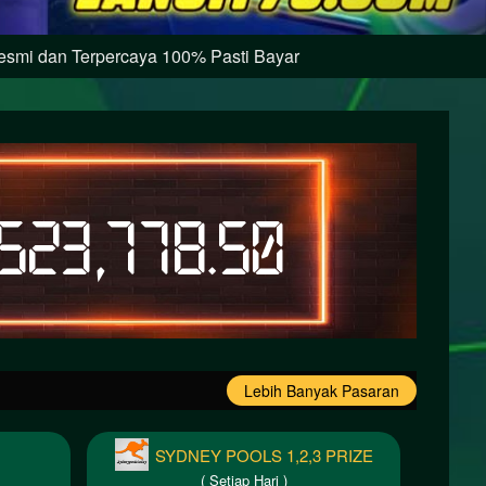
an Terpercaya 100% Pasti Bayar
,523,797.70
Lebih Banyak Pasaran
SYDNEY POOLS 1,2,3 PRIZE
( Setiap Hari )