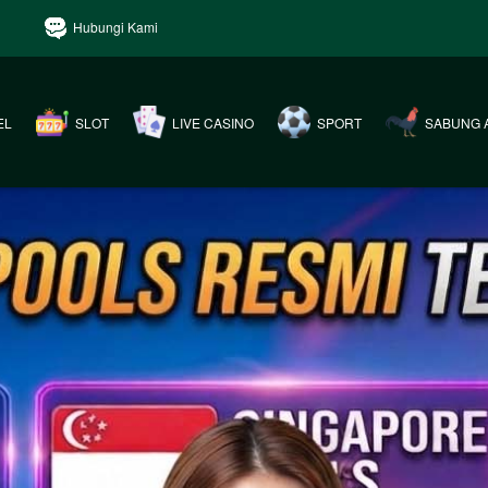
i
Hubungi Kami
EL
SLOT
LIVE CASINO
SPORT
SABUNG 