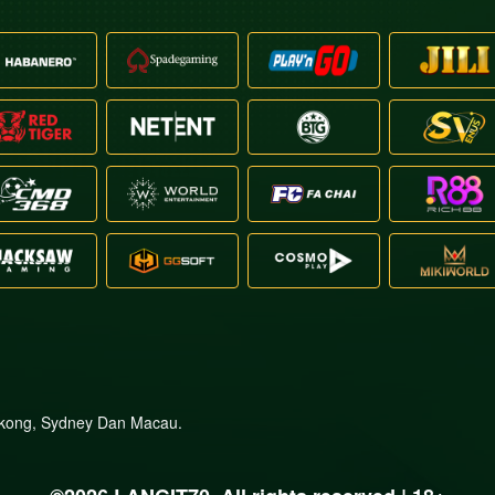
gkong, Sydney Dan Macau.