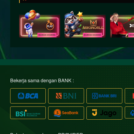
Bekerja sama dengan BANK :