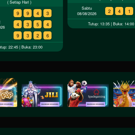
( Setiap Hari )
Sabtu
2
4
1
9
9
4
3
08/08/2026
t
Tutup: 13:35 | Buka: 14:00
4
3
5
4
026
9
3
2
6
tup: 22:45 | Buka: 23:00