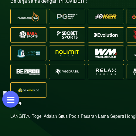
Bekerja sama dengan PROVIDER :
LANGIT70 Togel Adalah Situs Pools Pasaran Lama Seperti Hon