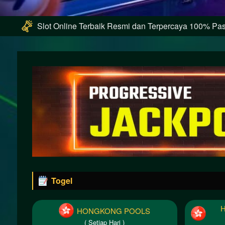
di Slot Online Terbaik Resmi dan Terpercaya 100% Pasti Bayar
Togel
HONGKONG POOLS
( Setiap Hari )