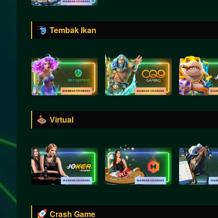
Tembak Ikan
Virtual
Crash Game