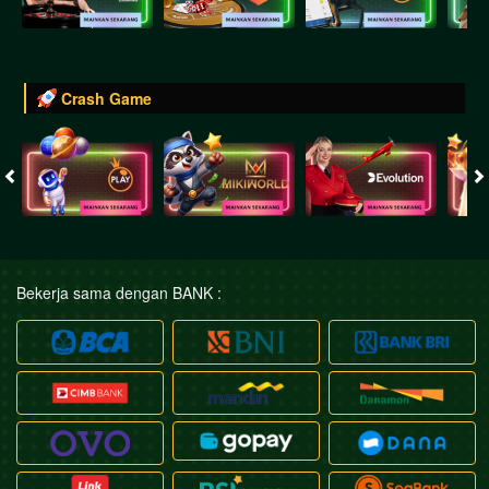
Crash Game
Bekerja sama dengan BANK :