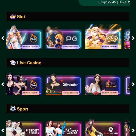
Tutup: 22:45 | Buka: 23:0
Slot
Live Casino
Sport