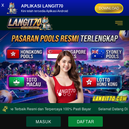
x
APLIKASI LANGIT70
DOWNLOAD
Kini telah tersedia Aplikasi Android
Previous
Nex
 Online Terbaik Resmi dan Terpercaya 100% Pasti Bayar
Selamat Datang Di Sit
MASUK
DAFTAR