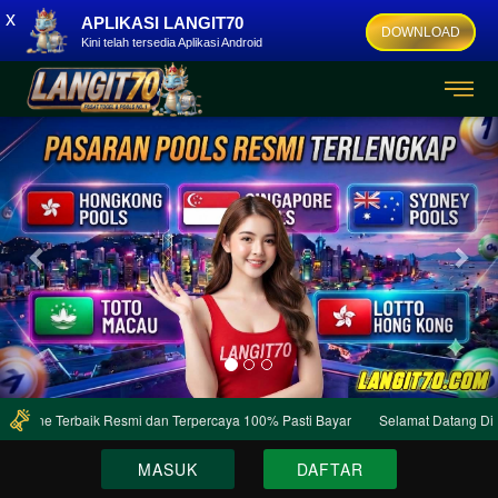
x
APLIKASI LANGIT70
DOWNLOAD
Kini telah tersedia Aplikasi Android
Previous
Nex
 Online Terbaik Resmi dan Terpercaya 100% Pasti Bayar
Selamat Datang Di Sit
MASUK
DAFTAR