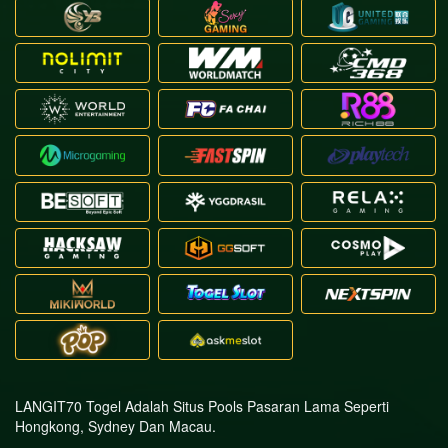
LANGIT70 Togel Adalah Situs Pools Pasaran Lama Seperti
Hongkong, Sydney Dan Macau.