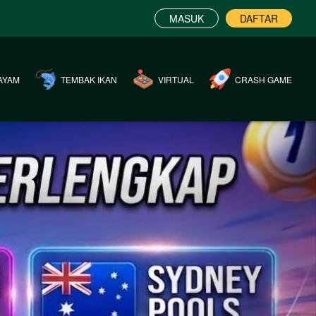
MASUK
DAFTAR
AYAM
TEMBAK IKAN
VIRTUAL
CRASH GAME
Next