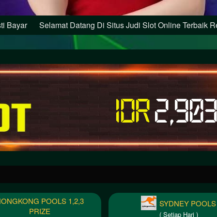
Selamat Datang Di Situs Judi Slot Online Terbaik Resmi da
IDR
2,903
HONGKONG POOLS 1,2,3
SYDNEY POOLS
PRIZE
( Setiap Hari )