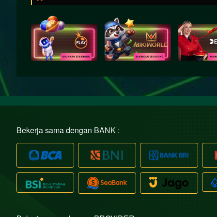
Bekerja sama dengan BANK :