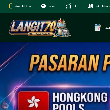
Versi Mobile
Promo
RTP
Buku Mimp
TOG
Previous