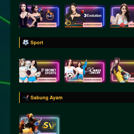
Sport
Sabung Ayam