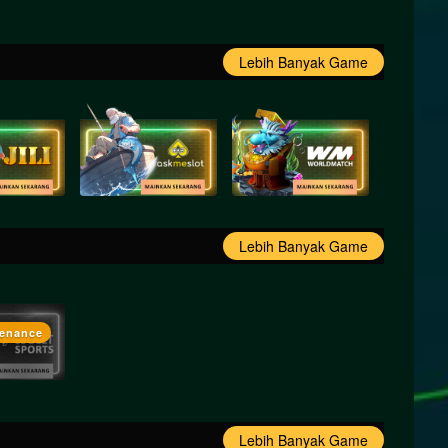
Lebih Banyak Game
Lebih Banyak Game
tenance
Lebih Banyak Game