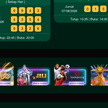
( Setiap Hari )
Jumat
0
1
5
9
9
4
3
07/08/2026
t
Tutup: 13:35 | Buka: 14:00
4
3
5
4
026
9
3
2
6
tup: 22:45 | Buka: 23:00