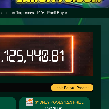
n Terpercaya 100% Pasti Bayar
,125,463.01
Lebih Banyak Pasaran
SYDNEY POOLS 1,2,3 PRIZE
( Setiap Hari )