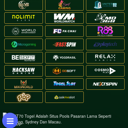
LANGIT70 Togel Adalah Situs Pools Pasaran Lama Seperti
Hongkong, Sydney Dan Macau.