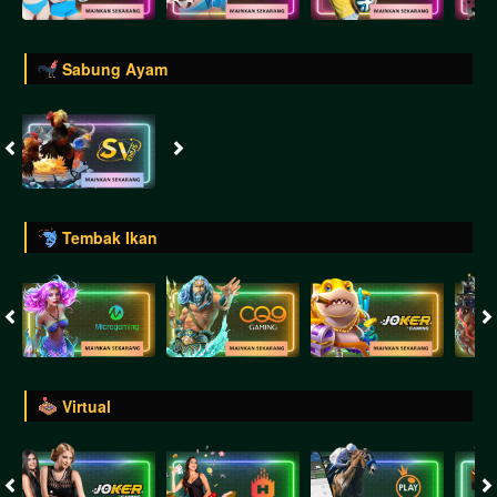
Sabung Ayam
Tembak Ikan
Virtual