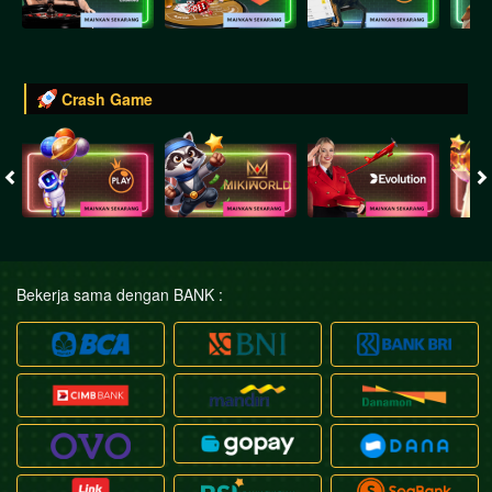
Crash Game
Bekerja sama dengan BANK :