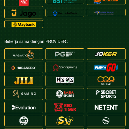
Bekerja sama dengan PROVIDER :