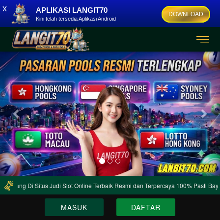
x
APLIKASI LANGIT70
DOWNLOAD
Kini telah tersedia Aplikasi Android
Previous
Nex
Selamat Datang Di Situs Judi Slot Online Terbaik Resmi dan Terpercaya 100
MASUK
DAFTAR