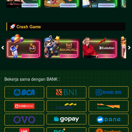
Crash Game
Bekerja sama dengan BANK :