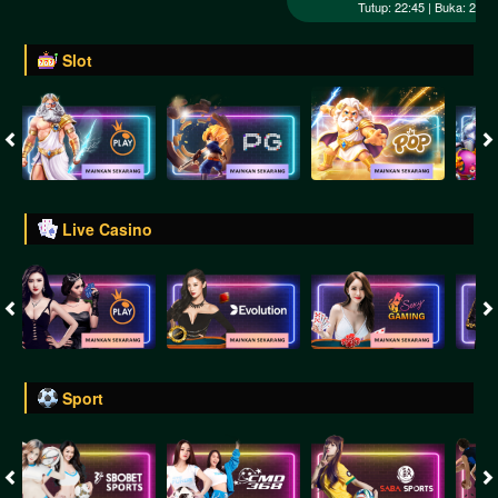
Tutup: 22:45 | Buka: 23:0
Slot
Live Casino
Sport