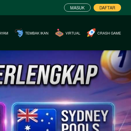
MASUK
DAFTAR
AYAM
TEMBAK IKAN
VIRTUAL
CRASH GAME
Next