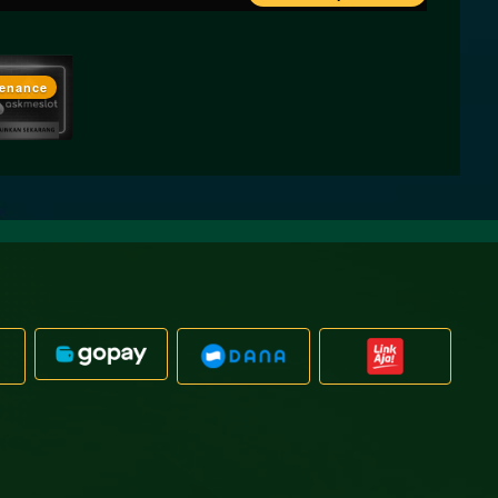
tenance