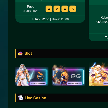
Rabu
4
2
4
5
05/08/2026
Rabu
Tutup: 22:50 | Buka: 23:00
05/08/2
Tu
Slot
Live Casino