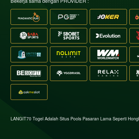
Bekerja sama dengan PROVIDER :
LANGIT70 Togel Adalah Situs Pools Pasaran Lama Seperti Hon