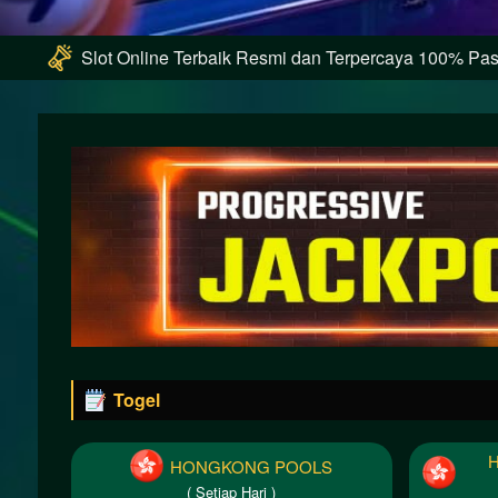
di Slot Online Terbaik Resmi dan Terpercaya 100% Pasti Bayar
Togel
HONGKONG POOLS
( Setiap Hari )