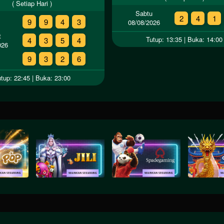
( Setiap Hari )
Sabtu
2
4
1
9
9
4
3
08/08/2026
t
Tutup: 13:35 | Buka: 14:00
4
3
5
4
026
9
3
2
6
tup: 22:45 | Buka: 23:00