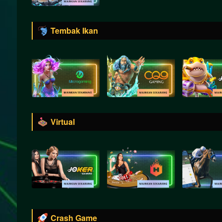
Tembak Ikan
Virtual
Crash Game