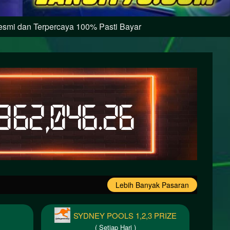
an Terpercaya 100% Pasti Bayar
,362,065.46
Lebih Banyak Pasaran
SYDNEY POOLS 1,2,3 PRIZE
( Setiap Hari )