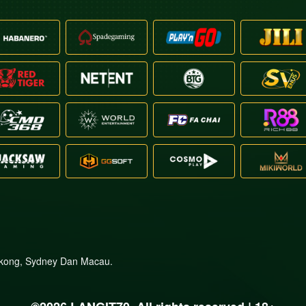
gkong, Sydney Dan Macau.