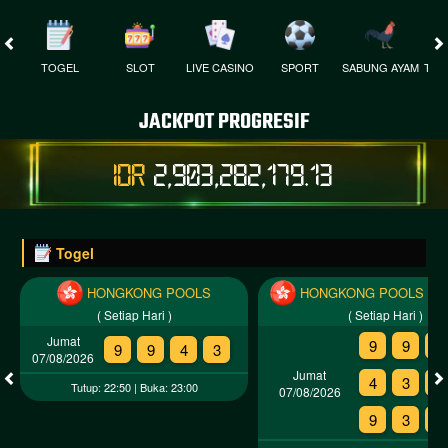
TOGEL
SLOT
LIVE CASINO
SPORT
SABUNG AYAM
TEM
JACKPOT PROGRESIF
IDR
2,903,282,183.93
Togel
HONGKONG POOLS
HONGKONG POOLS 1,2,
( Setiap Hari )
( Setiap Hari )
Jumat
9
9
4
9
9
4
3
07/08/2026
Jumat
4
3
5
Tutup: 22:50 | Buka: 23:00
07/08/2026
9
3
2