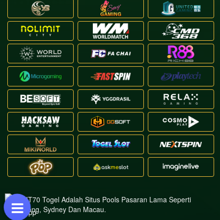
LANGIT70 Togel Adalah Situs Pools Pasaran Lama Seperti
Hongkong, Sydney Dan Macau.