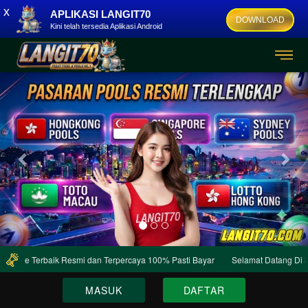
x
APLIKASI LANGIT70
DOWNLOAD
Kini telah tersedia Aplikasi Android
Previous
Nex
 Online Terbaik Resmi dan Terpercaya 100% Pasti Bayar
Selamat Datang Di Situ
MASUK
DAFTAR