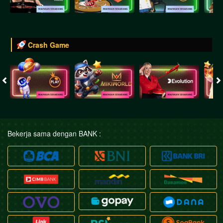
Crash Game
Bekerja sama dengan BANK :