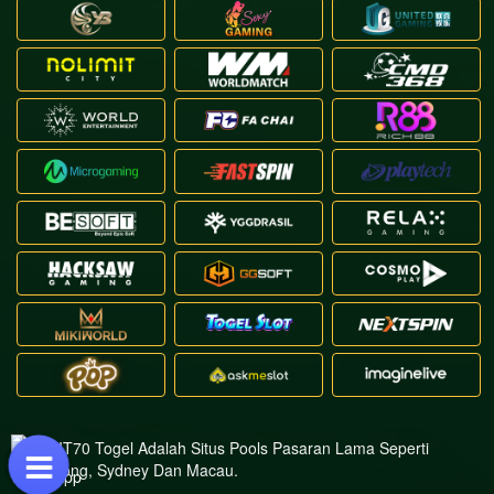
LANGIT70 Togel Adalah Situs Pools Pasaran Lama Seperti
Hongkong, Sydney Dan Macau.