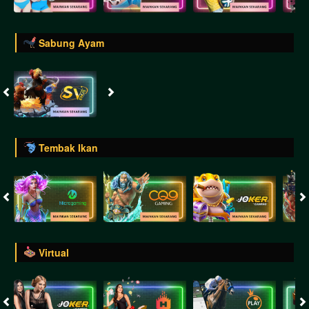
Sabung Ayam
Tembak Ikan
Virtual