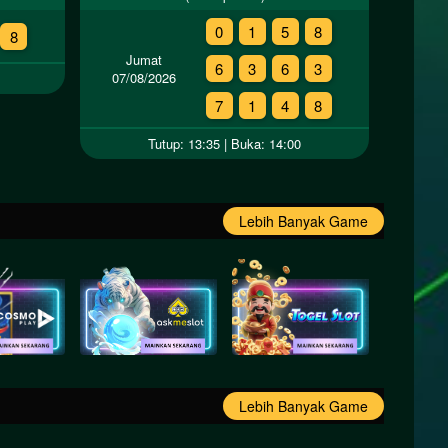
0
1
5
8
8
Jumat
6
3
6
3
07/08/2026
7
1
4
8
Tutup: 13:35 | Buka: 14:00
Lebih Banyak Game
Lebih Banyak Game