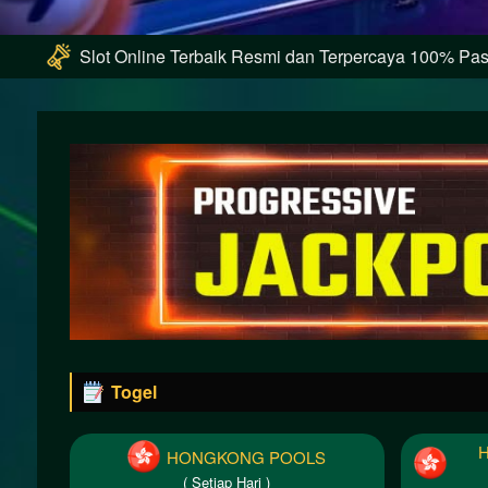
di Slot Online Terbaik Resmi dan Terpercaya 100% Pasti Bayar
Togel
HONGKONG POOLS
( Setiap Hari )