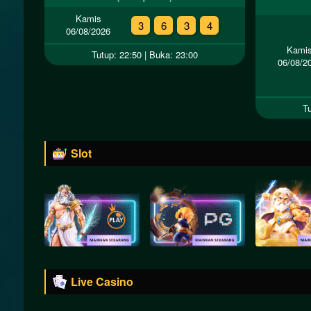
Kamis
3
6
3
4
06/08/2026
Kami
Tutup: 22:50 | Buka: 23:00
06/08/2
Tu
Slot
Live Casino