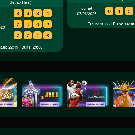
( Setiap Hari )
Jumat
0
1
5
3
6
3
4
07/08/2026
s
Tutup: 13:35 | Buka: 14:00
7
4
0
2
026
7
7
1
6
tup: 22:45 | Buka: 23:00