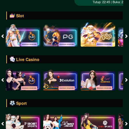
Tutup: 22:45 | Buka: 23:0
Slot
Live Casino
Sport