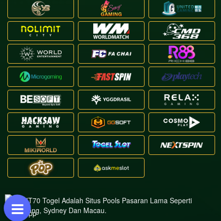
LANGIT70 Togel Adalah Situs Pools Pasaran Lama Seperti
Hongkong, Sydney Dan Macau.