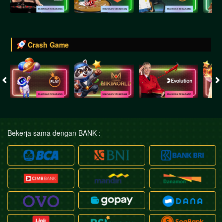
Crash Game
Bekerja sama dengan BANK :