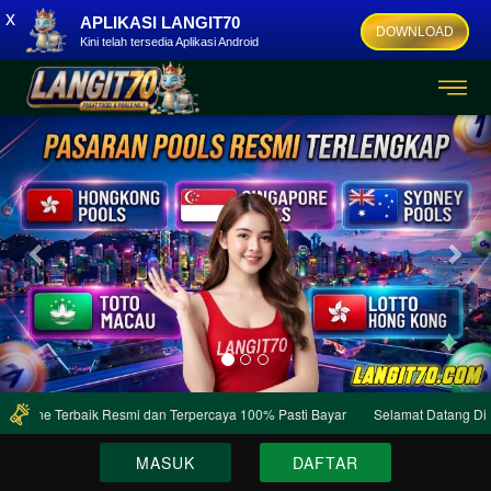
x
APLIKASI LANGIT70
DOWNLOAD
Kini telah tersedia Aplikasi Android
Previous
Nex
 Online Terbaik Resmi dan Terpercaya 100% Pasti Bayar
Selamat Datang Di Sit
MASUK
DAFTAR