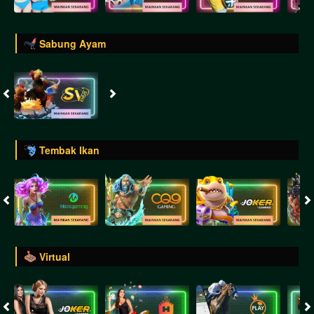
Sabung Ayam
Tembak Ikan
Virtual